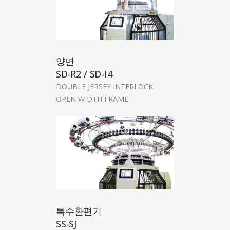
양면
SD-R2 / SD-I4
DOUBLE JERSEY INTERLOCK
OPEN WIDTH FRAME
특수환편기
SS-SJ