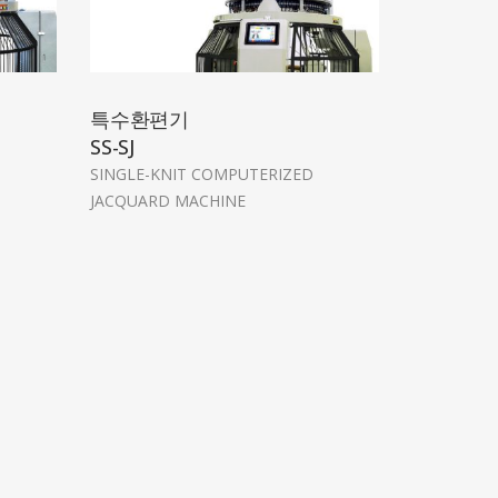
특수환편기
SS-SJ
SINGLE-KNIT COMPUTERIZED
JACQUARD MACHINE