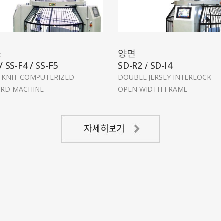
스
양면
/ SS-F4 / SS-F5
SD-R2 / SD-I4
-KNIT COMPUTERIZED
DOUBLE JERSEY INTERLOCK
ARD MACHINE
OPEN WIDTH FRAME