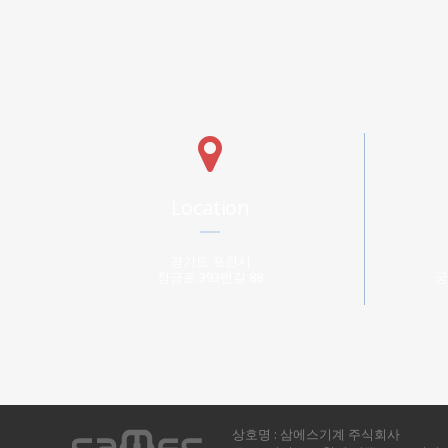
Location
경기도 포천시
정금로 393번길 88
궁
상호명 : 삼에스기계 주식회사