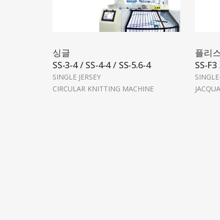
싱글
플리
SS-3-4 / SS-4-4 / SS-5.6-4
SS-F3 
SINGLE JERSEY
SINGLE
CIRCULAR KNITTING MACHINE
JACQU